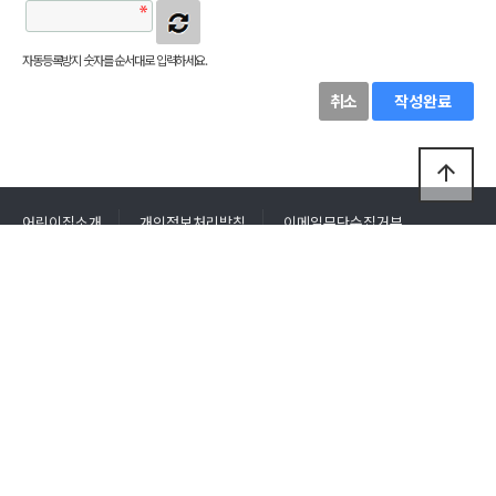
자동등록방지 숫자를 순서대로 입력하세요.
취소
작성완료
arrow_upward
어린이집소개
개인정보처리방침
이메일무단수집거부
회원가입
로그인
큰별재능어린이집
주소 :
인천광역시 연수구 청능대로 175, 103동 102호 (연수동 635)
원장명 :
이종분
전화번호 :
032-822-1223
팩스번호 :
032-822-1328
이메일 :
bigstarchildren@naver.com
사이트 :
http://큰별재능어린이집.com