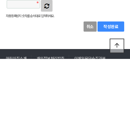
자동등록방지 숫자를 순서대로 입력하세요.
취소
작성완료
arrow_upward
어린이집소개
개인정보처리방침
이메일무단수집거부
회원가입
로그인
큰별재능어린이집
주소 :
인천광역시 연수구 청능대로 175, 103동 102호 (연수동 635)
원장명 :
이종분
전화번호 :
032-822-1223
팩스번호 :
032-822-1328
이메일 :
bigstarchildren@naver.com
사이트 :
http://큰별재능어린이집.com