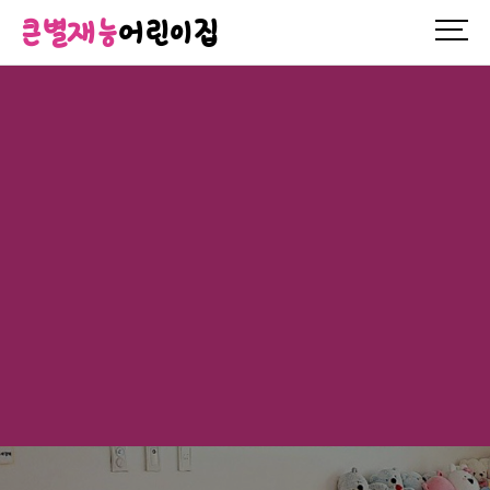
큰별재능
어린이집