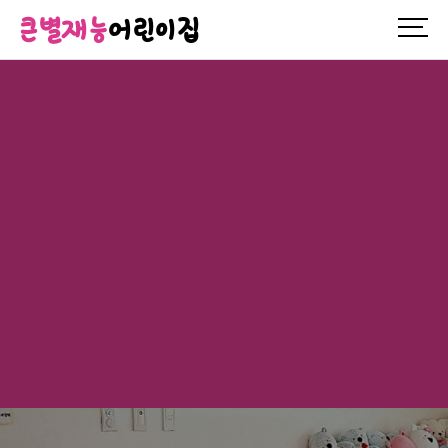
큰별재능
어린이집