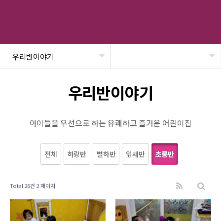
우리반이야기
헤더설정
우리반이야기
아이들을 우선으로 하는 유쾌하고 즐거운 어린이집
전체
하랑반
별하반
잎새반
초롱반
Total 26건
2 페이지