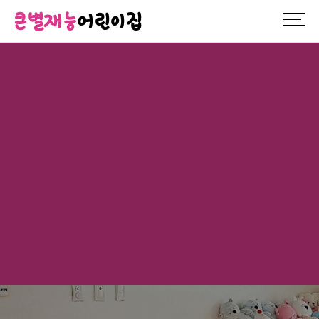
큰별재능
어린이집