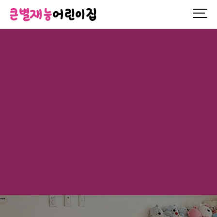
큰별재능
어린이집